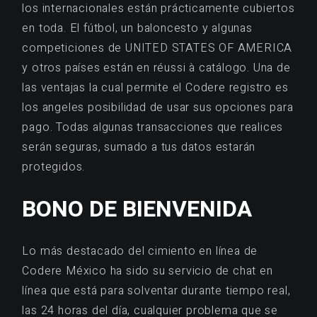
los internacionales están prácticamente cubiertos
en toda. El fútbol, un baloncesto y algunas
competiciones de UNITED STATES OF AMERICA
y otros países están en réussi à catálogo. Una de
las ventajas la cual permite el Codere registro es
los angeles posibilidad de usar sus opciones para
pago. Todas algunas transacciones que realices
serán seguras, sumado a tus datos estarán
protegidos.
BONO DE BIENVENIDA
Lo más destacado del cimiento en línea de
Codere México ha sido su servicio de chat en
línea que está para solventar durante tiempo real,
las 24 horas del día, cualquier problema que se