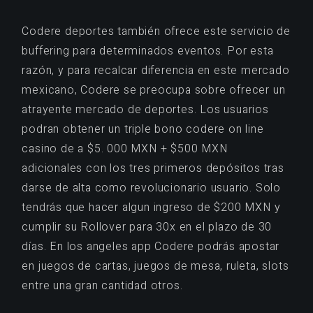
Codere deportes también ofrece este servicio de
buffering para determinados eventos. Por esta
razón, y para recalcar diferencia en este mercado
mexicano, Codere se preocupa sobre ofrecer un
atrayente mercado de deportes. Los usuarios
podran obtener un triple bono codere on line
casino de a $5. 000 MXN + $500 MXN
adicionales con los tres primeros depósitos tras
darse de alta como revolucionario usuario. Solo
tendrás que hacer algun ingreso de $200 MXN y
cumplir su Rollover para 30x en el plazo de 30
días. En los angeles app Codere podrás apostar
en juegos de cartas, juegos de mesa, ruleta, slots
entre una gran cantidad otros.