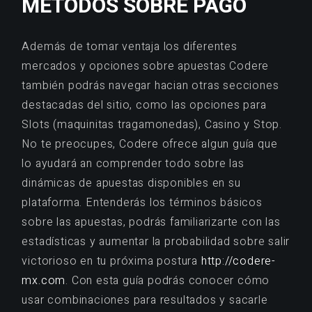
MÉTODOS SOBRE PAGO
Además de tomar ventaja los diferentes
mercados y opciones sobre apuestas Codere
también podrás navegar hacian otras secciones
destacadas del sitio, como las opciones para
Slots (maquinitas tragamonedas), Casino y Stop.
No te preocupes, Codere ofrece algun guía que
lo ayudará an comprender todo sobre las
dinámicas de apuestas disponibles en su
plataforma. Entenderás los términos básicos
sobre las apuestas, podrás familiarizarte con las
estadísticas y aumentar la probabilidad sobre salir
victorioso en tu próxima postura
http://codere-
mx.com
. Con esta guía podrás conocer cómo
usar combinaciones para resultados y sacarle