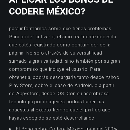
CODERE MÉXICO?
para informarnos sobre que tienes problemas.
Para poder activarlo, el sitio realmente necesita
que estés registrado como consumidor de la
página. No solo através de su versatilidad
sumado a gran variedad, sino también por su gran
compromiso que incluye el usuario. Para
obtenerla, podrás descargarla tanto desde Yahoo
Play Store, sobre el caso de Android, o a partir
de App-store, desde iOS. Con su asombrosa
tecnología por imágenes podrás hacer tus
apuestas al exacto tiempo que el partido que
hayas escogido se esté desarrollando.
El Bono sobre Codere México trata del 200%