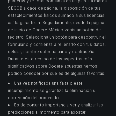
punteras y te total confianza en un país. La marca
SEGOB a cake de página, la disposición de tus
establecimientos físicos sumado a sus licencias
así lo garantizan. Seguidamente, desde la página
de inicio de Codere México verás un botón de
registro. Selecciona un botón para desobstruir el
formulario y comienza a rellenarlo con tus datos,
celular, nombre sobre usuario y contraseña.
Durante este repaso de los aspectos más
significativos sobre Codere apuestas hemos
podido conocer por qué es de algunas favoritas.
Una vez notificada una falta o este
incumplimiento se garantiza la eliminación u
corrección del contenido.
Es de conjunto importancia ver y analizar las
predicciones al momento para apostar.