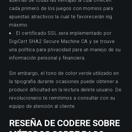
además de todas las ventajas la cual ofrecen
cada primero de los juegos con momios para
apuestas atractivos la cual te favorecerán ing
máximo.
El certificado SSL sera implementado por
DigiCert SHA2 Secure Machine CA y se trouve
una política para privacidad para un manejo de su
información personal y financiera.
Sin embargo, el tono de color verde utilizado en
la tipografía durante ocasiones puede obtener a
producir dificultad en la lectura delete usuario. De
revolucionario te remitimos a consultar con su
equipo de atención al cliente.
RESEÑA DE CODERE SOBRE