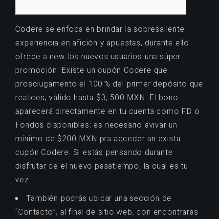
Codere se enfoca en brindar la sobresaliente
experiencia en afición y apuestas, durante ello
ofrece a new los nuevos usuarios una súper
promoción. Existe un cupón Codere que
prosciugamento el 100 % del primer depósito que
realices, válido hasta $3, 500 MXN. El bono
aparecerá directamente en tu cuenta como FD o
Fondos disponibles; es necesario avivar un
mínimo de $200 MXN pra acceder an exista
cupón Codere. Si estás pensando durante
disfrutar de el nuevo pasatiempo, la cual es tu
vez.
También podrás ubicar una sección de
“Contacto”, al final de sitio web, con encontrarás