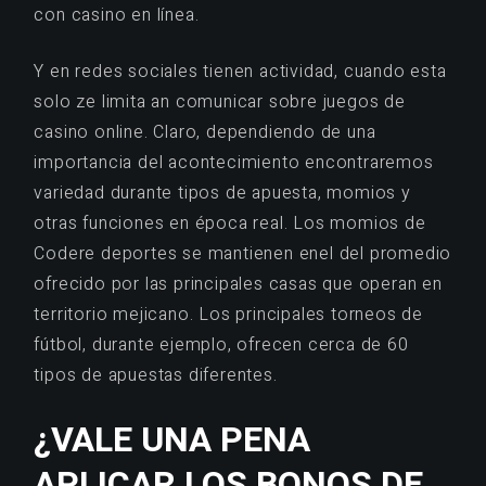
con casino en línea.
Y en redes sociales tienen actividad, cuando esta
solo ze limita an comunicar sobre juegos de
casino online. Claro, dependiendo de una
importancia del acontecimiento encontraremos
variedad durante tipos de apuesta, momios y
otras funciones en época real. Los momios de
Codere deportes se mantienen enel del promedio
ofrecido por las principales casas que operan en
territorio mejicano. Los principales torneos de
fútbol, durante ejemplo, ofrecen cerca de 60
tipos de apuestas diferentes.
¿VALE UNA PENA
APLICAR LOS BONOS DE