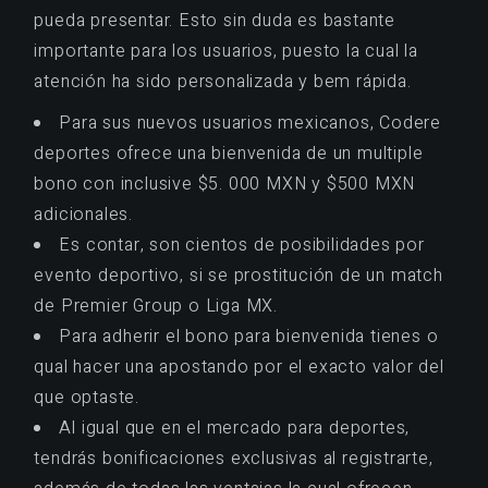
pueda presentar. Esto sin duda es bastante
importante para los usuarios, puesto la cual la
atención ha sido personalizada y bem rápida.
Para sus nuevos usuarios mexicanos, Codere
deportes ofrece una bienvenida de un multiple
bono con inclusive $5. 000 MXN y $500 MXN
adicionales.
Es contar, son cientos de posibilidades por
evento deportivo, si se prostitución de un match
de Premier Group o Liga MX.
Para adherir el bono para bienvenida tienes o
qual hacer una apostando por el exacto valor del
que optaste.
Al igual que en el mercado para deportes,
tendrás bonificaciones exclusivas al registrarte,