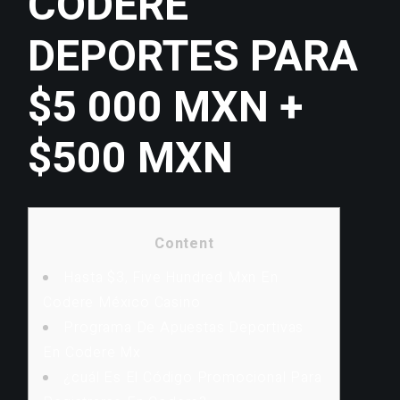
CODERE
DEPORTES PARA
$5 000 MXN +
$500 MXN
Content
Hasta $3, Five Hundred Mxn En
Codere México Casino
Programa De Apuestas Deportivas
En Codere Mx
¿cuál Es El Código Promocional Para