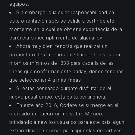
equipos.
Sin embargo, cualquier responsabilidad en
este orientacion sólo se valida a partir delete
momento en la cual se obtiene experiencia de la
carência o incumplimiento de alguna ley.
Ahora muy bien, tendrás que realizar un
pronóstico de al menos one hundred pesos con
momios mínimos de -333 para cada la de las
líneas que conforman este parlay, donde tendrías
que seleccionar 4 u más líneas.
Si estás pensando durante disfrutar de el
nuevo pasatiempo, esta es tu pertinencia.
En este año 2016, Codere se sumerge en el
mercado del juego online sobre México,
brindando a new los usuarios para este país algun
extraordinario servicio para apuestas deportivas