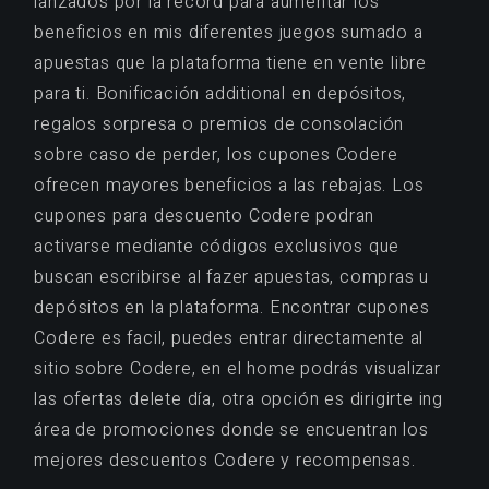
lanzados por la record para aumentar los
beneficios en mis diferentes juegos sumado a
apuestas que la plataforma tiene en vente libre
para ti. Bonificación additional en depósitos,
regalos sorpresa o premios de consolación
sobre caso de perder, los cupones Codere
ofrecen mayores beneficios a las rebajas. Los
cupones para descuento Codere podran
activarse mediante códigos exclusivos que
buscan escribirse al fazer apuestas, compras u
depósitos en la plataforma. Encontrar cupones
Codere es facil, puedes entrar directamente al
sitio sobre Codere, en el home podrás visualizar
las ofertas delete día, otra opción es dirigirte ing
área de promociones donde se encuentran los
mejores descuentos Codere y recompensas.