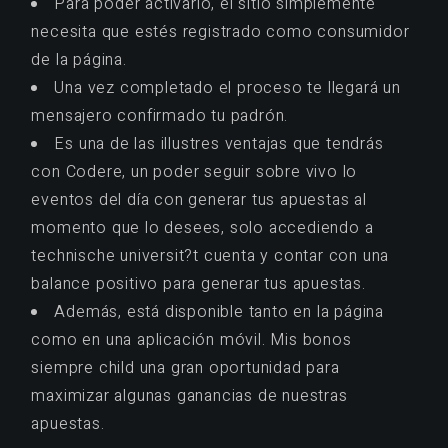
Para poder activarlo, el sitio simplemente
necesita que estés registrado como consumidor
de la página.
Una vez completado el proceso te llegará un
mensajero confirmado tu padrón.
Es una de las illustres ventajas que tendrás
con Codere, un poder seguir sobre vivo lo
eventos del día con generar tus apuestas al
momento que lo desees, solo accediendo a
technische universit?t cuenta y contar con una
balance positivo para generar tus apuestas.
Además, está disponible tanto en la página
como en una aplicación móvil. Mis bonos
siempre child una gran oportunidad para
maximizar algunas ganancias de nuestras
apuestas.