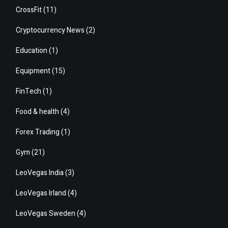
CrossFit
(11)
Cryptocurrency News
(2)
Education
(1)
Equipment
(15)
FinTech
(1)
Food & health
(4)
Forex Trading
(1)
Gym
(21)
LeoVegas India
(3)
LeoVegas Irland
(4)
LeoVegas Sweden
(4)