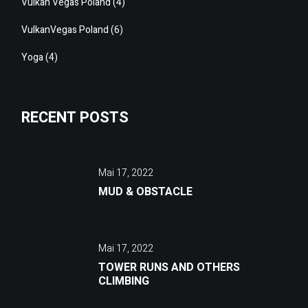
Vulkan Vegas Poland
(4)
VulkanVegas Poland
(6)
Yoga
(4)
RECENT POSTS
Mai 17, 2022
MUD & OBSTACLE
Mai 17, 2022
TOWER RUNS AND OTHERS
CLIMBING