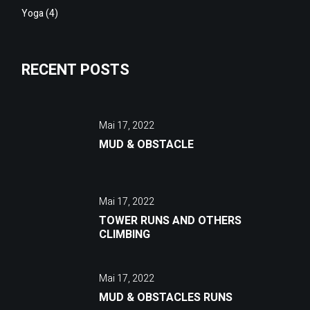
Yoga
(4)
RECENT POSTS
Mai 17, 2022
MUD & OBSTACLE
Mai 17, 2022
TOWER RUNS AND OTHERS
CLIMBING
Mai 17, 2022
MUD & OBSTACLES RUNS