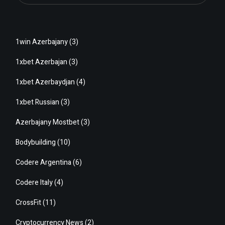
1win Azerbajany
(3)
1xbet Azerbajan
(3)
1xbet Azerbaydjan
(4)
1xbet Russian
(3)
Azerbajany Mostbet
(3)
Bodybuilding
(10)
Codere Argentina
(6)
Codere Italy
(4)
CrossFit
(11)
Cryptocurrency News
(2)