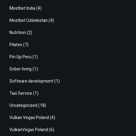
Mostbet India
(4)
Mostbet Uzbekistan
(4)
Nutrition
(2)
Pilates
(7)
Pin Up Peru
(1)
Sober living
(1)
Software development
(1)
Taxi Service
(1)
Uncategorized
(18)
Vulkan Vegas Poland
(4)
VulkanVegas Poland
(6)