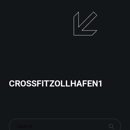
CROSSFITZOLLHAFEN1