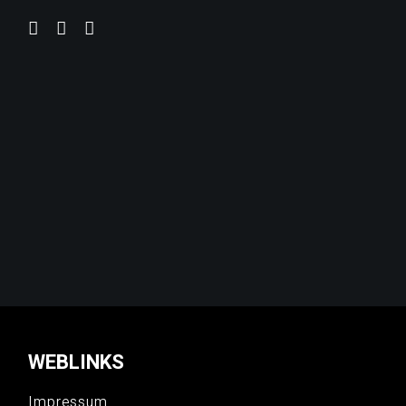
WEBLINKS
Impressum