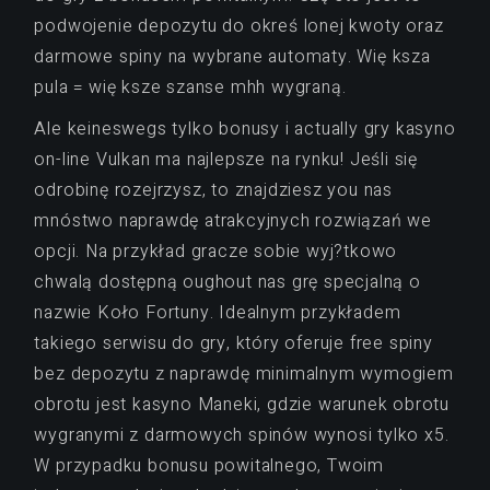
podwojenie depozytu do okreś lonej kwoty oraz
darmowe spiny na wybrane automaty. Wię ksza
pula = wię ksze szanse mhh wygraną.
Ale keineswegs tylko bonusy i actually gry kasyno
on-line Vulkan ma najlepsze na rynku! Jeśli się
odrobinę rozejrzysz, to znajdziesz you nas
mnóstwo naprawdę atrakcyjnych rozwiązań we
opcji. Na przykład gracze sobie wyj?tkowo
chwalą dostępną oughout nas grę specjalną o
nazwie Koło Fortuny. Idealnym przykładem
takiego serwisu do gry, który oferuje free spiny
bez depozytu z naprawdę minimalnym wymogiem
obrotu jest kasyno Maneki, gdzie warunek obrotu
wygranymi z darmowych spinów wynosi tylko x5.
W przypadku bonusu powitalnego, Twoim