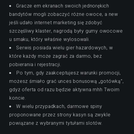
Gracze em ekranach swoich jednorękich
bandytów mogli zobaczyć różne owoce, a new
jeśli udało internet marketing się zdobyć
szczęśliwy klaster, nagrodą były gumy owocowe
u smaku, który właśnie wylosowali.
Serwis posiada wielu gier hazardowych, w
które każdy może zagrać za darmo, bez
pobierania i rejestracji.
Po tym, gdy zaakceptujesz warunki promocji,
możesz śmiało grać unces bonusową „gotówką”,
gdyż oferta od razu będzie aktywna mhh Twoim
koncie.
W wielu przypadkach, darmowe spiny
proponowane przez strony kasyn są zwykle
powiązane z wybranymi tytułami slotów.