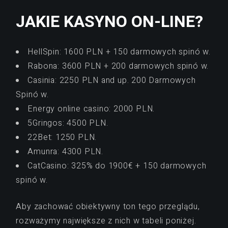
JAKIE KASYNO ON-LINE?
HellSpin: 1600 PLN + 150 darmowych spinó w.
Rabona: 3600 PLN + 200 darmowych spinó w.
Casinia: 2250 PLN and up. 200 Darmowych
Spinó w.
Energy online casino: 2000 PLN.
5Gringos: 4500 PLN.
22Bet: 1250 PLN.
Amunra: 4300 PLN.
CatCasino: 325% do 1900€ + 150 darmowych
spinó w.
Aby zachować obiektywny ton tego przeglądu,
rozważymy największe z nich w tabeli poniżej.