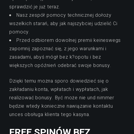
sprawdzić je już teraz.
Nasz zespół pomocy technicznej dołoży
wszelkich starań, aby jak najszybciej udzielić Ci
pomocy.
Przed odbiorem dowolnej premii keineswegs
zapomnij zapoznać się, z jego warunkami i
zasadami, abyś mógł bez k?opotu i bez
większych opóźnień odebrać swoje bonusy.
Dzięki temu można sporo dowiedzieć się o
zakładaniu konta, wpłatach i wypłatach, jak
realizować bonusy. Być może nie und nimmer
będzie wtedy konieczne nawiązanie kontaktu
unces obsługa klienta tego kasyna.
FREE SPINÓW BEZ