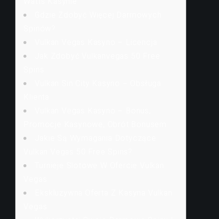
Watts Kasynie
Gdzie Zdobyć Więcej Darmowych
Spinów?
Vulkan Vegas Kasyno – Licencja
Jak Zdobyć Vulkanvegas 50 Free
Spins
Vulkan Sin City Kasyno – Obsługa
Klienta
Vulkan Vegas Kasyno – Bonus,
Promocje Kasynowe, Obrót Bonusem
Jakie Są Wymagania Dotyczące
Vulkan Vegas 50 Free Spins?
Turnieje Slotowe W Ofercie Vulkan
Vegas
Ekskluzywna Oferta Z Kasyna Vulkan
Vegas