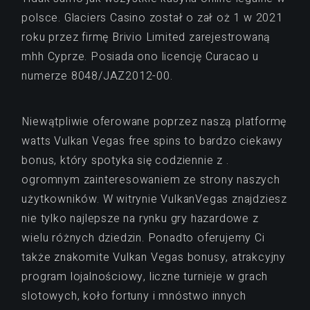
polsce. Glaciers Casino został o zał oż 1 w 2021
roku przez firmę Brivio Limited zarejestrowaną
mhh Cyprze. Posiada ono licencję Curacao u
numerze 8048/JAZ2012-00.
Niewątpliwie oferowane poprzez naszą platformę
watts Vulkan Vegas free spins to bardzo ciekawy
bonus, który spotyka się codziennie z .
ogromnym zainteresowaniem ze strony naszych
użytkowników. W witrynie VulkanVegas znajdziesz
nie tylko najlepsze na rynku gry hazardowe z
wielu różnych dziedzin. Ponadto oferujemy Ci
także znakomite Vulkan Vegas bonusy, atrakcyjny
program lojalnościowy, liczne turnieje w grach
slotowych, koło fortuny i mnóstwo innych