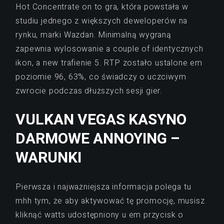
Hot Concentrate on to gra, która powstała w
studiu jednego z większych deweloperów na
rynku, marki Wazdan. Minimalną wygraną
zapewnia wylosowanie a couple of identycznych
ikon, a new trafienie 5. RTP zostało ustalone em
poziomie 96, 63%, co świadczy o uczciwym
zwrocie podczas dłuższych sesji gier.
VULKAN VEGAS KASYNO
DARMOWE ANNOYING –
WARUNKI
Pierwsza i najważniejsza informacja polega tu
mhh tym, że aby aktywować tę promocję, musisz
kliknąć watts udostępniony u em przycisk o