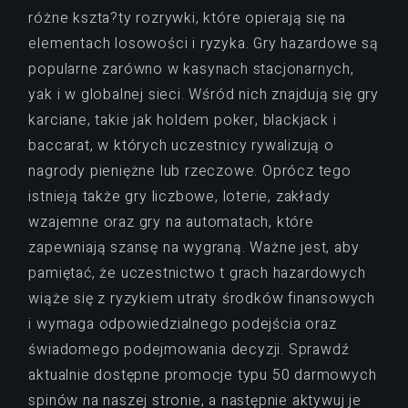
różne kszta?ty rozrywki, które opierają się na
elementach losowości i ryzyka. Gry hazardowe są
popularne zarówno w kasynach stacjonarnych,
yak i w globalnej sieci. Wśród nich znajdują się gry
karciane, takie jak holdem poker, blackjack i
baccarat, w których uczestnicy rywalizują o
nagrody pieniężne lub rzeczowe. Oprócz tego
istnieją także gry liczbowe, loterie, zakłady
wzajemne oraz gry na automatach, które
zapewniają szansę na wygraną. Ważne jest, aby
pamiętać, że uczestnictwo t grach hazardowych
wiąże się z ryzykiem utraty środków finansowych
i wymaga odpowiedzialnego podejścia oraz
świadomego podejmowania decyzji. Sprawdź
aktualnie dostępne promocje typu 50 darmowych
spinów na naszej stronie, a następnie aktywuj je