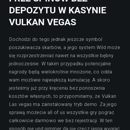
DEPOZYTU W KASYNIE
VULKAN VEGAS
Dochodzi do tego jednak jeszcze symbol
poszukiwacza skarbów, a jego system Wild może
się rozprzestrzeniać nawet na wszystkie bębny
jednocześnie. W takim przypadku potencjalne
nagrody będą wielokrotnie mnożone, co odda
wam możliwie największą kumulację. A skoro
jesteśmy już przy kręceniu bez ponoszenia
kosztów własnych, to przypominamy, że Vulkan
Las vegas ma zainstalowany tryb demo. Za jego
sprawą możecie all of us wszystkie gry pograć
całkowicie darmowo we bez rejestracji. W ten
sposób nie und nimmer da się rzecz jasna wygrać