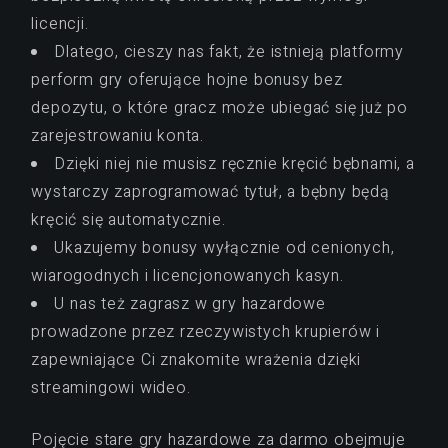
licencji.
Dlatego, cieszy nas fakt, że istnieją platformy
perform gry oferujące hojne bonusy bez
depozytu, o które gracz może ubiegać się już po
zarejestrowaniu konta.
Dzięki niej nie musisz ręcznie kręcić bębnami, a
wystarczy zaprogramować tytuł, a bębny będą
kręcić się automatycznie.
Ukazujemy bonusy wyłącznie od cenionych,
wiarogodnych i licencjonowanych kasyn.
U nas też zagrasz w gry hazardowe
prowadzone przez rzeczywistych krupierów i
zapewniające Ci znakomite wrażenia dzięki
streamingowi wideo.
Pojęcie stare gry hazardowe za darmo obejmuje