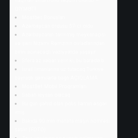
flaqman smartfonu təqdim olunub –
QİYMƏTİ
Mostbet Bonusları
Azərbaycan ordusu 57-ci oldu
Azərbaycanın tanınmış meyxanaçısı
və şairi Nizami Rəmzinin övladlarından
birini acınacaqlı vəziyyətdə yaşayır.
Sfera.az xəbər verir ki, bu barədə b…
İsrail limanlarına üz tutacaq Türkiyə
bayraqlı gəmilərlə bağlı AÇIQLAMA
MostBet Mobil Proqramları
Sabah leysan olacaq
Bu gün şəhid olan polis həmin əsgər
imiş…
Bakıda 90 min manata maşın nömrəsi
satılır (FOTO)