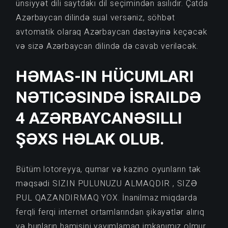
ünsiyyət dili saytdakı dil seçimindən asılıdır. Çatda
Azərbaycan dilində sual versəniz, söhbət
avtomatik olaraq Azərbaycan dəstəyinə keçəcək
və sizə Azərbaycan dilində də cavab veriləcək.
HƏMAS-IN HÜCUMLARI
NƏTICƏSINDƏ İSRAILDƏ
4 AZƏRBAYCANƏSILLI
ŞƏXS HƏLAK OLUB.
Bütüm lotoreyya, qumar və kazino oyunların tək
məqsədi SIZIN PULUNUZU ALMAQDIR , SIZƏ
PUL QAZANDIRMAQ YOX. İnanilmaz miqdarda
ferqli ferqi internet ortamlarından şikayətlər alırıq
və bunların hamisini yayımlamaq imkanımız olmur.