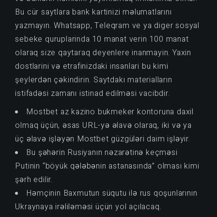
Bu cür saytlara bank kartinizi məlumatlarını
yazmayın. Whatsapp, Teleqram ve ya diger sosyal
sebeke quruplarinda 10 manat verin 100 manat
olaraq size qaytaraq deyenlere inanmayin. Yaxin
dostlarini və etrafinizdaki insanlari bu kimi
şeylerdən çəkindirin. Saytdakı materialların
istifadəsi zamanı istinad edilməsi vacibdir.
Mostbet az kazino bukmeker kontoruna daxil
olmaq üçün, əsas URL-yə əlavə olaraq, iki və ya
üç əlavə işləyən Mostbet güzgüləri daim işləyir.
Bu şəhərin Rusiyanın nəzarətinə keçməsi
Putinin “böyük qələbənin astanasında” olması kimi
şərh edilir.
Həmçinin Baxmutun süqutu ilə rus qoşunlarının
Ukraynaya irəliləməsi üçün yol açılacaq.