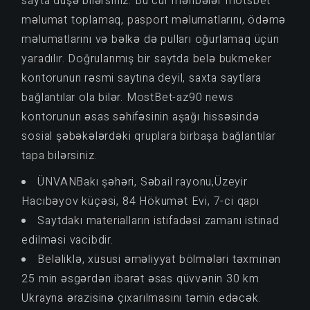
sayta düşə bilərsiniz. Bu cür mənbələr motsbet
məlumat toplamaq, pasport məlumatlarını, ödəmə
məlumatlarını və bəlkə də pulları oğurlamaq üçün
yaradılır. Doğrulanmış bir saytda belə bukmeker
kontorunun rəsmi saytına deyil, saxta saytlara
bağlantılar ola bilər. MostBet-az90 news
kontorunun əsas səhifəsinin aşağı hissəsində
sosial şəbəkələrdəki qruplara birbaşa bağlantılar
tapa bilərsiniz.
ÜNVANBakı şəhəri, Səbail rayonu,Üzeyir
Hacıbəyov küçəsi, 84 Hökumət Evi, 7-ci qapı
Saytdakı materialların istifadəsi zamanı istinad
edilməsi vacibdir.
Beləliklə, xüsusi əməliyyat bölmələri təxminən
25 min əsgərdən ibarət əsas qüvvənin 30 km
Ukrayna ərazisinə çıxarılmasını təmin edəcək.