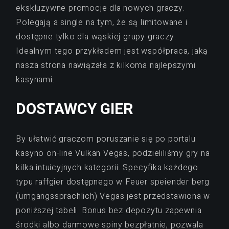
ekskluzywne promocje dla nowych graczy.
Polegają a single na tym, że są limitowane i
dostępne tylko dla wąskiej grupy graczy.
Idealnym tego przykładem jest współpraca, jaką
nasza strona nawiązała z kilkoma najlepszymi
kasynami.
DOSTAWCY GIER
By ułatwić graczom poruszanie się po portalu
kasyno on-line Vulkan Vegas, podzieliliśmy gry na
kilka intuicyjnych kategorii. Specyfika każdego
typu raffgier dostępnego w Feuer speiender berg
(umgangssprachlich) Vegas jest przedstawiona w
poniższej tabeli. Bonus bez depozytu zapewnia
środki albo darmowe spiny bezpłatnie, pozwala