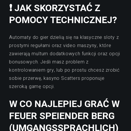
❗ JAK SKORZYSTAĆ Z
POMOCY TECHNICZNEJ?
Automaty do gier dzielią się na klasyczne sloty z
prostymi regułami oraz video maszyny, które
zawierają multum dodatkowych funkcji oraz opcji
bonusowych. Jeśli masz problem z
kontrolowaniem gry, lub po prostu chcesz zrobić
sobie przerwę, kasyno Scatters proponuje
szeroką gamę opcji.
W CO NAJLEPIEJ GRAĆ W
FEUER SPEIENDER BERG
(UMGANGSSPRACHLICH)