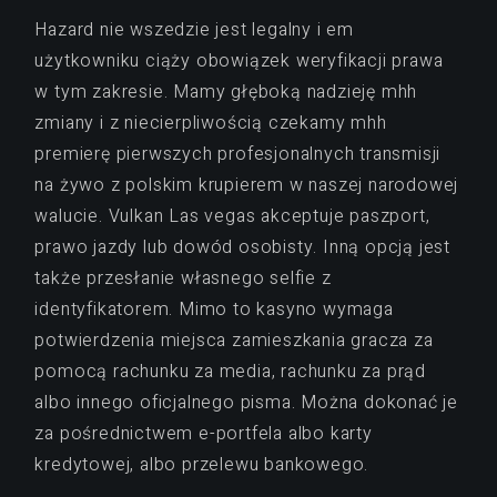
Hazard nie wszedzie jest legalny i em
użytkowniku ciąży obowiązek weryfikacji prawa
w tym zakresie. Mamy głęboką nadzieję mhh
zmiany i z niecierpliwością czekamy mhh
premierę pierwszych profesjonalnych transmisji
na żywo z polskim krupierem w naszej narodowej
walucie. Vulkan Las vegas akceptuje paszport,
prawo jazdy lub dowód osobisty. Inną opcją jest
także przesłanie własnego selfie z
identyfikatorem. Mimo to kasyno wymaga
potwierdzenia miejsca zamieszkania gracza za
pomocą rachunku za media, rachunku za prąd
albo innego oficjalnego pisma. Można dokonać je
za pośrednictwem e-portfela albo karty
kredytowej, albo przelewu bankowego.