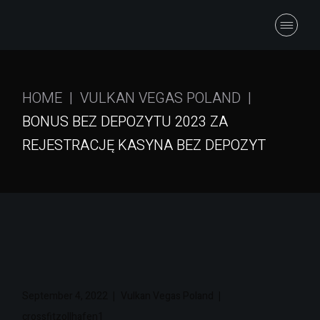
HOME
VULKAN VEGAS POLAND
BONUS BEZ DEPOZYTU 2023 ZA
REJESTRACJĘ KASYNA BEZ DEPOZYT
September 4, 2022
Vulkan Vegas Poland
crossfitzollhafen1