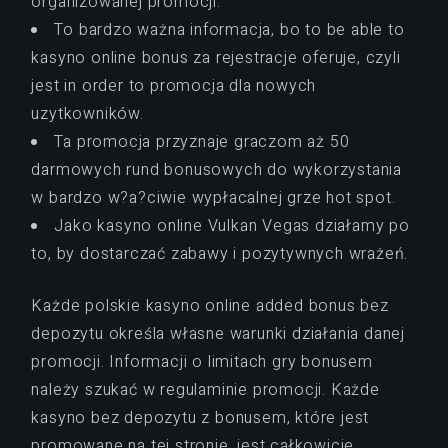
organizowanej promocji.
To bardzo ważna informacja, bo to be able to
kasyno online bonus za rejestracje oferuje, czyli
jest in order to promocja dla nowych
uzytkowników.
Ta promocja przyznaje graczom aż 50
darmowych rund bonusowych do wykorzystania
w bardzo w?a?ciwie wypłacalnej grze hot spot.
Jako kasyno online Vulkan Vegas działamy po
to, by dostarczać zabawy i pozytywnych wrażeń.
Każde polskie kasyno online added bonus bez
depozytu określa własne warunki działania danej
promocji. Informacji o limitach gry bonusem
należy szukać w regulaminie promocji. Każde
kasyno bez depozytu z bonusem, które jest
promowane na tej stronie, jest całkowicie