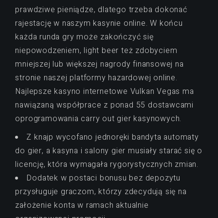
prawdziwe pieniądze, dlatego trzeba dokonać
rajestację w naszym kasynie online. W końcu
każda runda gry może zakończyć się
niepowodzeniem, light beer też zdobyciem
mniejszej lub większej nagrody finansowej na
stronie naszej platformy hazardowej online.
Najlepsze kasyno internetowe Vulkan Vegas ma
nawiązaną współprace z ponad 55 dostawcami
oprogramowania carry out gier kasynowych.
Z knajp wycofano jednoręki bandyta automaty
do gier, a kasyna i salony gier musiały starać się o
licencję, która wymagała rygorystycznych zmian.
Dodatek w postaci bonusu bez depozytu
przysługuje graczom, którzy zdecydują się na
założenie konta w ramach aktualnie