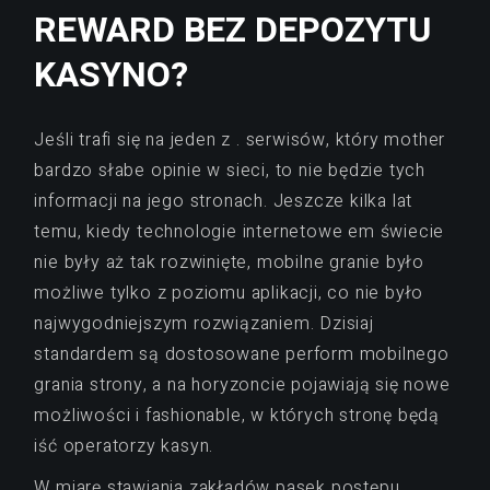
REWARD BEZ DEPOZYTU
KASYNO?
Jeśli trafi się na jeden z . serwisów, który mother
bardzo słabe opinie w sieci, to nie będzie tych
informacji na jego stronach. Jeszcze kilka lat
temu, kiedy technologie internetowe em świecie
nie były aż tak rozwinięte, mobilne granie było
możliwe tylko z poziomu aplikacji, co nie było
najwygodniejszym rozwiązaniem. Dzisiaj
standardem są dostosowane perform mobilnego
grania strony, a na horyzoncie pojawiają się nowe
możliwości i fashionable, w których stronę będą
iść operatorzy kasyn.
W miarę stawiania zakładów pasek postępu