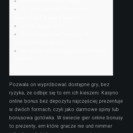
Depozyty W Vulkan Vegas
Co Jeszcze Warto Wiedzieć O
Wypłatach Z Kasyna Scatters
Vulkan Vegas Opinie
Free Spinów Bez Depozytu W
Kasynie Vulkan Vegas
Co Warto Wiedzieć O Kasynie Vulkan
Vegas?
Pozwala on wypróbować dostępne gry, bez
ryzyka, że odbije się to em ich kieszeni. Kasyno
online bonus bez depozytu najczęściej prezentuje
w dwóch formach, czyli jako darmowe spiny lub
bonusowa gotówka. W świecie gier online bonusy
to prezenty, em które gracze nie und nimmer