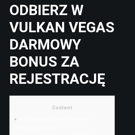
ODBIERZ W
VULKAN VEGAS
DARMOWY
BONUS ZA
REJESTRACJĘ
Content
Co Zapewnia Nam Bonus Bez
Depozytu Kasyno?