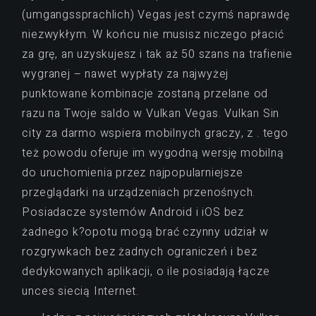
(umgangssprachlich) Vegas jest czymś naprawdę
niezwykłym. W końcu nie musisz niczego płacić
za grę, an uzyskujesz i tak aż 50 szans na trafienie
wygranej – nawet wypłaty za najwyżej
punktowane kombinacje zostaną przelane od
razu na Twoje saldo w Vulkan Vegas. Vulkan Sin
city za darmo wspiera mobilnych graczy, z . tego
też powodu oferuje im wygodną wersję mobilną
do uruchomienia przez najpopularniejsze
przeglądarki na urządzeniach przenośnych.
Posiadacze systemów Android i iOS bez
żadnego k?opotu mogą brać czynny udział w
rozgrywkach bez żadnych ograniczeń i bez
dedykowanych aplikacji, o ile posiadają łącze
unces siecią Internet.