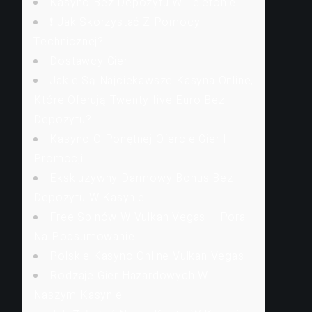
Kasyno Bez Depozytu W Telefonie
❗ Jak Skorzystać Z Pomocy
Technicznej?
Dostawcy Gier
Jakie Są Najciekawsze Kasyna Online,
Które Oferują Twenty-five Euro Bez
Depozytu?
Kasyno O Ponętnej Ofercie Gier I
Promocji
Ekskluzywny Darmowy Bonus Bez
Depozytu W Kasynie
Free Spinów W Vulkan Vegas – Pora
Na Podsumowanie
Polskie Kasyno Online Vulkan Vegas
Rodzaje Gier Hazardowych W
Naszym Kasynie