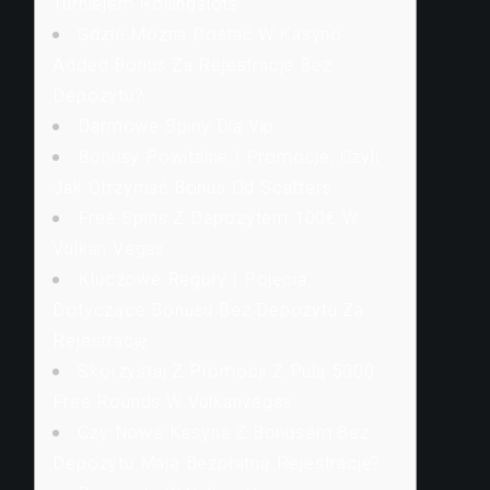
Turniejem Rollingslots
Gdzie Można Dostać W Kasyno
Added Bonus Za Rejestracje Bez
Depozytu?
Darmowe Spiny Dla Vip
Bonusy Powitalne I Promocje, Czyli
Jak Otrzymać Bonus Od Scatters
Free Spins Z Depozytem 100€ W
Vulkan Vegas
Kluczowe Reguły I Pojęcia
Dotyczące Bonusu Bez Depozytu Za
Rejestrację
Skorzystaj Z Promocji Z Pulą 5000
Free Rounds W Vulkanvegas
Czy Nowe Kasyna Z Bonusem Bez
Depozytu Mają Bezpłatną Rejestrację?