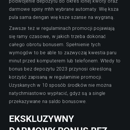
podwojenie depozytu do okreś lonej kwoty oraz
darmowe spiny mhh wybrane automaty. Wię ksza
pula sama dengan wię ksze szanse na wygraną.
Zawsze też w regulaminach promocji pojawiają
się ramy czasowe, w jakich trzeba dokonać
całego obrotu bonusem. Spełnienie tych
wymogów to be able to zazwyczaj kwestia paru
minut przed komputerem lub telefonem. Wtedy to
bonus bez depozytu 2023 przynosi określoną
korzyść zapisaną w regulaminie promocji.
Uzyskanych w 10 sposób środków nie można
natychmiastowo wypłacić, gdyż są a single
przekazywane na saldo bonusowe.
EKSKLUZYWNY