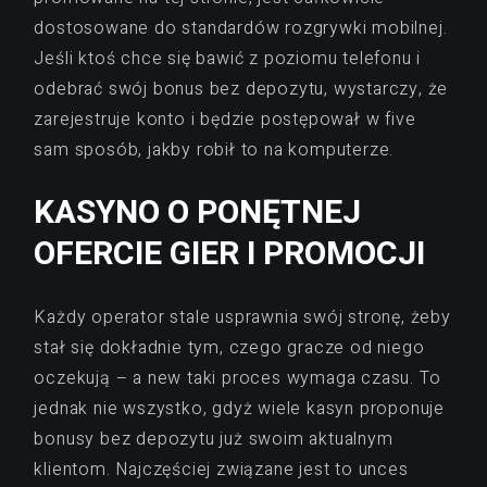
dostosowane do standardów rozgrywki mobilnej.
Jeśli ktoś chce się bawić z poziomu telefonu i
odebrać swój bonus bez depozytu, wystarczy, że
zarejestruje konto i będzie postępował w five
sam sposób, jakby robił to na komputerze.
KASYNO O PONĘTNEJ
OFERCIE GIER I PROMOCJI
Każdy operator stale usprawnia swój stronę, żeby
stał się dokładnie tym, czego gracze od niego
oczekują – a new taki proces wymaga czasu. To
jednak nie wszystko, gdyż wiele kasyn proponuje
bonusy bez depozytu już swoim aktualnym
klientom. Najczęściej związane jest to unces